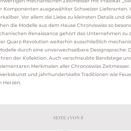
ochwertigen mechanischen Zeitmesser mit Prädikat „S
ur Komponenten ausgewählter Schweizer Lieferanten. I
kaliber. Vor allem die Liebe zu kleinsten Details und d
chen die Modelle aus dem Hause Chronoswiss so besond
echanischen Renaissance gehört das Unternehmen zu 
er Quarz-Revolution weiterhin ausschließlich mechani
odelle durch eine unverwechselbare Designsprache: Di
Uhren der Kollektion. Auch verschraubte Bandstege und 
elementaren Merkmalen aller Chronoswiss Zeitmesser.
erkskunst und jahrhundertealte Traditionen wie Feuer
m Herzen.
Seite 1 von 8