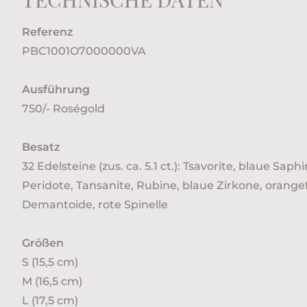
Referenz
PBC1001O7000000VA
Ausführung
750/- Roségold
Besatz
32 Edelsteine (zus. ca. 5.1 ct.): Tsavorite, blaue Saph
Peridote, Tansanite, Rubine, blaue Zirkone, orange
Demantoide, rote Spinelle
Größen
S (15,5 cm)
M (16,5 cm)
L (17,5 cm)