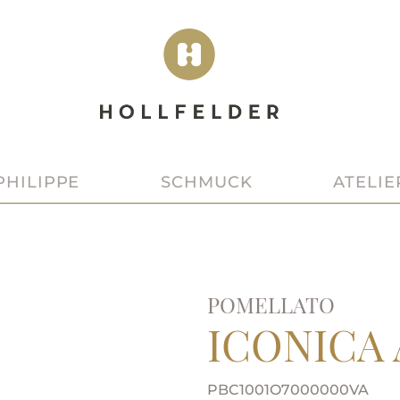
SCHMUCK
ATELIE
PHILIPPE
POMELLATO
ICONICA
PBC1001O7000000VA