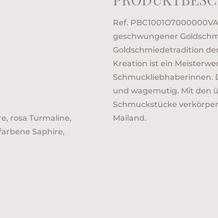
Ref. PBC1001O7000000VA -
geschwungener Goldschmu
Goldschmiedetradition der
Kreation ist ein Meisterw
Schmuckliebhaberinnen. Di
und wagemutig. Mit den 
Schmuckstücke verkörpert 
ire, rosa Turmaline,
Mailand.
farbene Saphire,