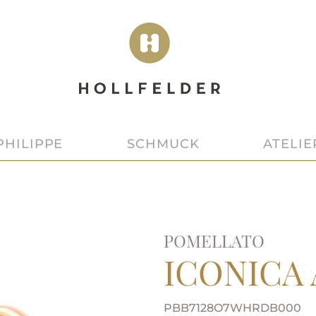
SCHMUCK
ATELIE
PHILIPPE
POMELLATO
ICONICA
PBB7128O7WHRDB000