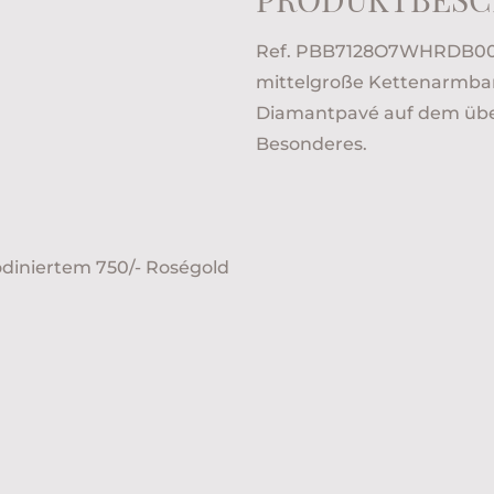
Ref. PBB7128O7WHRDB000 
mittelgroße Kettenarmband
Diamantpavé auf dem überg
Besonderes.
hodiniertem 750/- Roségold