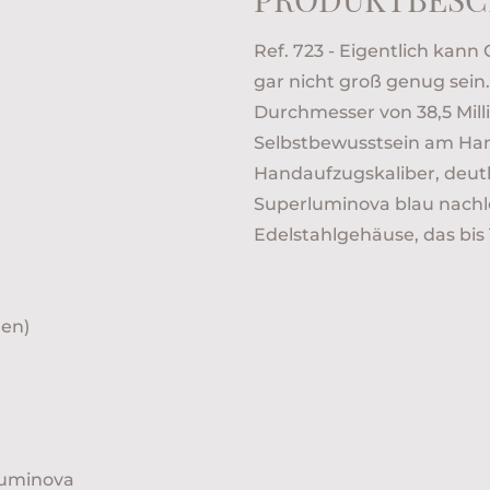
Ref. 723 - Eigentlich kan
gar nicht groß genug sein
Durchmesser von 38,5 Mil
Selbstbewusstsein am Han
Handaufzugskaliber, deutli
Superluminova blau nach
Edelstahlgehäuse, das bis
men)
luminova