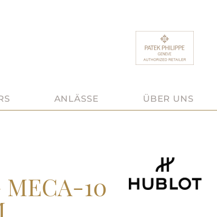
RS
ANLÄSSE
ÜBER UNS
G MECA-10
M