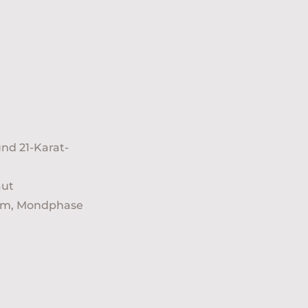
und 21-Karat-
äut
tum, Mondphase