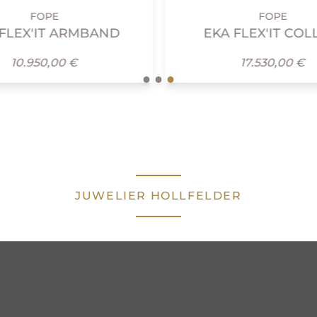
FOPE
RMBAND
EKA FLEX'IT COLLIER
€
17.530,00 €
JUWELIER HOLLFELDER