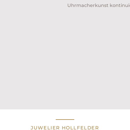
Uhrmacherkunst kontinuier
JUWELIER HOLLFELDER